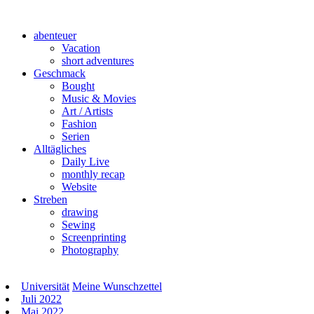
abenteuer
Vacation
short adventures
Geschmack
Bought
Music & Movies
Art / Artists
Fashion
Serien
Alltägliches
Daily Live
monthly recap
Website
Streben
drawing
Sewing
Screenprinting
Photography
Universität
Meine Wunschzettel
Juli 2022
Mai 2022